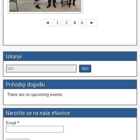
◄
1
2
3
4
►
Iskanje
Prihodnji dogodki
There are no upcoming events.
Naročite se na naše eNovice
Email
*