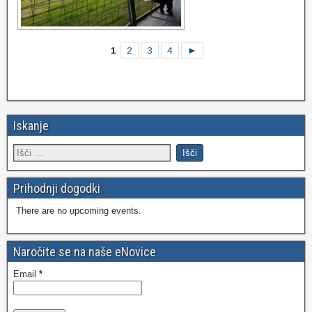
1
2
3
4
►
Iskanje
Prihodnji dogodki
There are no upcoming events.
Naročite se na naše eNovice
Email
*