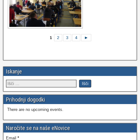
1
2
3
4
►
Iskanje
Prihodnji dogodki
There are no upcoming events.
Naročite se na naše eNovice
Email
*