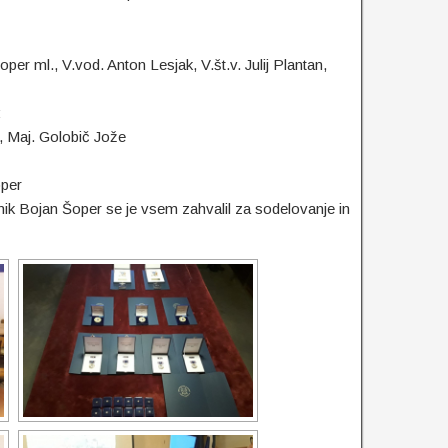
er ml., V.vod. Anton Lesjak, V.št.v. Julij Plantan,
:
, Maj. Golobič Jože
oper
dnik Bojan Šoper se je vsem zahvalil za sodelovanje in