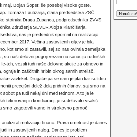
k maj. Bojan Šoper, še posebej visoke goste,
rap. Tomaža Lautižarja, člana predsedstva ZSČ
ško stotnika Draga Zupanca, podpredsednika ZVVS
ednika Združenja SEVER Alojza Klančišarja.
sedstva, nas je predsednik spomnil na realizacijo
ecember 2017. Večina zastavljenih ciljev je bila
o, kot smo si zastavili, saj so nas ovirala zemeljska
mo, so naši delovni pogoji vezani na sanacijo rudniških
l le-teh, vezali tudi naše delovne akcije za obnovo in
, ograje in zaščitnih hribin okrog samih strelišč.
lce zavlekel. Drugače pa se nam je plan kar solidno
 omeniti precejšni delež dela pridnih članov, saj smo na
et sobot pa tudi nekaj dni med tednom. A to je le
skih tekmovanj in kondiciranj, je sodelovalo vsakič
 da smo zagotovili varno in strokovno pomoč
 analiziral realizacijo financ. Prava umetnost je danes
ljudi in zastavljenih nalog. Danes je problem