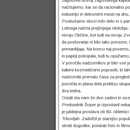
zagotoviti dovolj zagonskega kapit
načrtujemo, kar se da racionalno po
industrijo in delovnimi mesti na dnu,
Poskušamo skozi trdo delo in s pam
Letnega načrta prejšnjega obdobja, 
nivoju Občine, kot tudi na nivoju Z
da poslovanje ni bilo tako porazno, k
primankljaja. Na koncu naj povemo, 
in papirji pokopala, tudi tu opažam
V poročilu nadzornikov je bilo vse 
kakimi kozmetičnimi popravki, bi la
nadzorniki premalo časa za pregled,
poročila in plana dela preblizu skupa
dva tedna.
Ostali sta nam še dve zadevi in sicer
Predsednik Šoper je izpostavil nekaj
je jubilejna proslava ob 60. obletni
Trbovljah. Zadolžil je starejšo popu
strniti dogodke, poiskati foto in fil