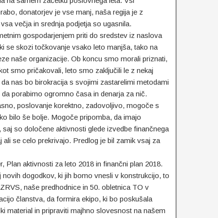
ala na samem začetku poslovnega leta. Vsi
rabo, donatorjev je vse manj, naša regija je z
 vsa večja in srednja podjetja so ugasnila.
etnim gospodarjenjem priti do sredstev iz naslova
ki se skozi točkovanje vsako leto manjša, tako na
veze naše organizacije. Ob koncu smo morali priznati,
ot smo pričakovali, leto smo zaključili le z nekaj
da nas bo birokracija s svojimi zastarelimi metodami
o, da porabimo ogromno časa in denarja za nič.
jasno, poslovanje korektno, zadovoljivo, mogoče s
hko bilo še bolje. Mogoče pripomba, da imajo
 saj so določene aktivnosti glede izvedbe finančnega
j ali se celo prekrivajo. Predlog je bil zamik vsaj za
, Plan aktivnosti za leto 2018 in finančni plan 2018.
 novih dogodkov, ki jih bomo vnesli v konstrukcijo, to
ci ZRVS, naše predhodnice in 50. obletnica TO v
lacijo članstva, da formira ekipo, ki bo poskušala
mski material in pripraviti majhno slovesnost na našem