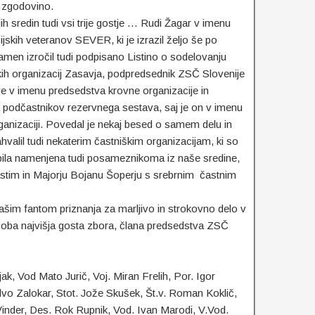
o zgodovino.
h sredin tudi vsi trije gostje … Rudi Žagar v imenu
jskih veteranov SEVER, ki je izrazil željo še po
men izročil tudi podpisano Listino o sodelovanju
kih organizacij Zasavja, podpredsednik ZSČ Slovenije
e v imenu predsedstva krovne organizacije in
odčastnikov rezervnega sestava, saj je on v imenu
rganizaciji. Povedal je nekaj besed o samem delu in
ahvalil tudi nekaterim častniškim organizacijam, ki so
 bila namenjena tudi posameznikoma iz naše sredine,
astim in Majorju Bojanu Šoperju s srebrnim častnim
 našim fantom priznanja za marljivo in strokovno delo v
ih oba najvišja gosta zbora, člana predsedstva ZSČ
k, Vod Mato Jurič, Voj. Miran Frelih, Por. Igor
ilvo Zalokar, Stot. Jože Skušek, Št.v. Roman Koklič,
inder, Des. Rok Rupnik, Vod. Ivan Marodi, V.Vod.