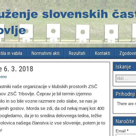
ila in vabila
Normativni akti
Rezultati
Kontakti
Zgodovi
Iskanje
e 6. 3. 2018
čeno
tniki naše organizacije v klubskih prostorih ZSČ
Prihodnji
ov ZSČ Trbovlje. Čeprav je bil termin izjemno
ilo in so bile vozne razmere zelo slabe, se nas je
There are 
ljenih gostov. Morda se zdi, da od nekaj manj kot 400
 pogledamo, da je to sredina delovnega tedna, težke
Naročite
polovica našega članstva iz vse slovenije, potem je to
o!
Email
*