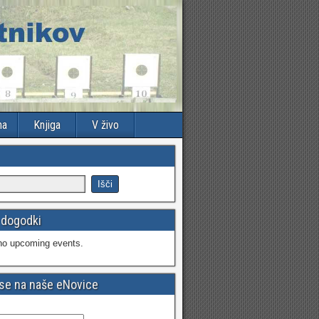
na
Knjiga
V živo
 dogodki
no upcoming events.
 se na naše eNovice