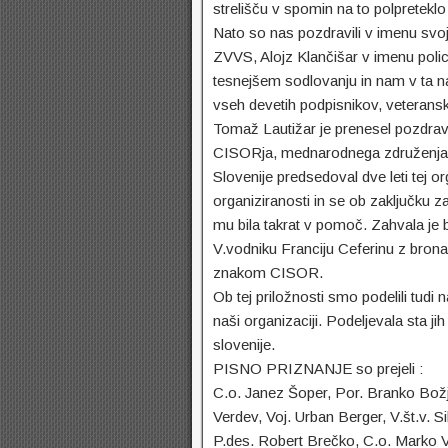
strelišču v spomin na to polpretekl
Nato so nas pozdravili v imenu svoji
ZVVS, Alojz Klančišar v imenu polici
tesnejšem sodlovanju in nam v ta na
vseh devetih podpisnikov, veterans
Tomaž Lautižar je prenesel pozdrav
CISORja, mednarodnega združenja p
Slovenije predsedoval dve leti tej o
organiziranosti in se ob zaključku z
mu bila takrat v pomoč. Zahvala je
V.vodniku Franciju Ceferinu z bron
znakom CISOR.
Ob tej priložnosti smo podelili tudi
naši organizaciji. Podeljevala sta j
slovenije.
PISNO PRIZNANJE so prejeli :
C.o. Janez Šoper, Por. Branko Božja
Verdev, Voj. Urban Berger, V.št.v. S
P.des. Robert Brečko, C.o. Marko V