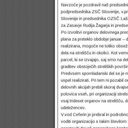
Navzoče je pozdravil naš predsedni
podpredsednika ZSČ Slovenije, v.p
Slovenije in predsednika OZSČ La
za Zasavje Rudija Žagarja in preds
Po izvolitvi organov delovnega pred
plana za preteklo obdobje januar – d
realizirana, mogoče ne toliko obsežn
dela na strelišču in okolici. Kot ve
parcel, ki se izvajajo, saj smo na de
graditev obstoječih streliških površin
Predvsem spomladanski del se je ma
uspel realizirati. Pri tem ni pozabil
delovnih akcijah prebili skoraj dvajs
polovica vseh, pri organizaciji strel
vsaj trideset organov na strelišču,
udeležencev.
V.vod Ceferin je prebral in podrobno
voditi organizacijo s takim številom 