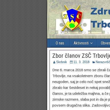
O nas
Aktivnosti
Obvest
Zbor članov ZSČ Trbovlj
Skrbnik
11. 3. 2018
Nerazvrš
Dne 6. marca 2018 smo se zbrali čas
Trbovlje, na vsakoletnem zboru član
neugoden, saj je celo noč spet snež
zbralo kar šestdeset in nekaj povab
članov, je ta udeležba majhna, a če
zimske razmere, slaba pot in da je 
povsem drugačna slika. Zadovoljiv