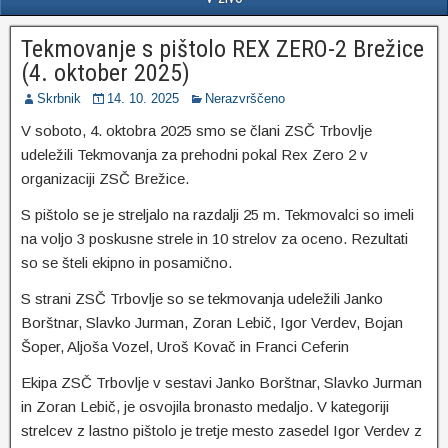
Tekmovanje s pištolo REX ZERO-2 Brežice
(4. oktober 2025)
Skrbnik
14. 10. 2025
Nerazvrščeno
V soboto, 4. oktobra 2025 smo se člani ZSČ Trbovlje
udeležili Tekmovanja za prehodni pokal Rex Zero 2 v
organizaciji ZSČ Brežice.
S pištolo se je streljalo na razdalji 25 m. Tekmovalci so imeli
na voljo 3 poskusne strele in 10 strelov za oceno. Rezultati
so se šteli ekipno in posamično.
S strani ZSČ Trbovlje so se tekmovanja udeležili Janko
Borštnar, Slavko Jurman, Zoran Lebič, Igor Verdev, Bojan
Šoper, Aljoša Vozel, Uroš Kovač in Franci Ceferin
Ekipa ZSČ Trbovlje v sestavi Janko Borštnar, Slavko Jurman
in Zoran Lebič, je osvojila bronasto medaljo. V kategoriji
strelcev z lastno pištolo je tretje mesto zasedel Igor Verdev z