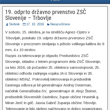
19. odprto državno prvenstvo ZSČ
Slovenije – Trbovlje
Skrbnik
17. 10. 2016
Nerazvrščeno
V soboto, 15. oktobra, je na strelišču Agnez-Ojstro v
Trbovljah, potekalo 19. odprto državno prvenstvo ZSČ
Slovenije v preciznem streljanju s pištolo velikega kalibra do 9
mm, 4 x 10 strelov.
Razpis za tekmovanje je objavilo Predsedstvo ZSČ
Slovenije, skladno z letnim programom dela ZSČ Slovenije,
za leto 2016, ob počastitvi 25. obletnice samostojnosti, 25.
obletnici odhoda zadnjega vojaka JA iz Slovenije in 26.
obletnici MSNZ. Pokrovitelj tekmovanja in predsednik
častnega odbora je bil generalmajor Andrej Osterman,
načelnik Generalštaba SV, generalmajor dr. Alojz Šteiner,
predsednik Slovenskih častnikov, župan občine Hrastnik g.
Miran Jerič in gdč. Jasna Gabrič županja občine Trbovlje.
Tekmovanje je bilo skrbno načrtovano in dobro organizirano,