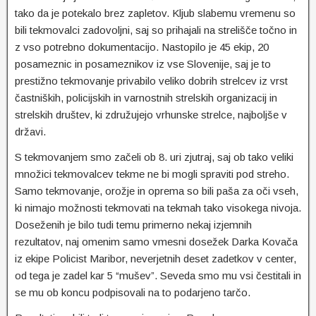
tako da je potekalo brez zapletov. Kljub slabemu vremenu so
bili tekmovalci zadovoljni, saj so prihajali na strelišče točno in
z vso potrebno dokumentacijo. Nastopilo je 45 ekip, 20
posameznic in posameznikov iz vse Slovenije, saj je to
prestižno tekmovanje privabilo veliko dobrih strelcev iz vrst
častniških, policijskih in varnostnih strelskih organizacij in
strelskih društev, ki združujejo vrhunske strelce, najboljše v
državi.
S tekmovanjem smo začeli ob 8. uri zjutraj, saj ob tako veliki
množici tekmovalcev tekme ne bi mogli spraviti pod streho.
Samo tekmovanje, orožje in oprema so bili paša za oči vseh,
ki nimajo možnosti tekmovati na tekmah tako visokega nivoja.
Doseženih je bilo tudi temu primerno nekaj izjemnih
rezultatov, naj omenim samo vmesni dosežek Darka Kovača
iz ekipe Policist Maribor, neverjetnih deset zadetkov v center,
od tega je zadel kar 5 “mušev”. Seveda smo mu vsi čestitali in
se mu ob koncu podpisovali na to podarjeno tarčo.