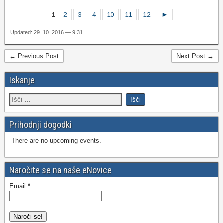
1
2
3
4
10
11
12
►
Updated: 29. 10. 2016 — 9:31
← Previous Post
Next Post →
Iskanje
Prihodnji dogodki
There are no upcoming events.
Naročite se na naše eNovice
Email
*