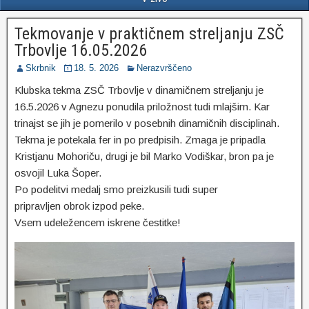
Tekmovanje v praktičnem streljanju ZSČ
Trbovlje 16.05.2026
Skrbnik
18. 5. 2026
Nerazvrščeno
Klubska tekma ZSČ Trbovlje v dinamičnem streljanju je
16.5.2026 v Agnezu ponudila priložnost tudi mlajšim. Kar
trinajst se jih je pomerilo v posebnih dinamičnih disciplinah.
Tekma je potekala fer in po predpisih. Zmaga je pripadla
Kristjanu Mohoriču, drugi je bil Marko Vodiškar, bron pa je
osvojil Luka Šoper.
Po podelitvi medalj smo preizkusili tudi super
pripravljen obrok izpod peke.
Vsem udeležencem iskrene čestitke!