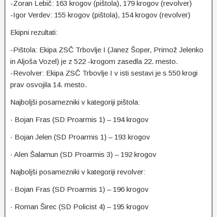
-Zoran Lebič: 163 krogov (pištola), 179 krogov (revolver)
-Igor Verdev: 155 krogov (pištola), 154 krogov (revolver)
Ekipni rezultati:
-Pištola: Ekipa ZSČ Trbovlje I (Janez Šoper, Primož Jelenko
in Aljoša Vozel) je z 522 -krogom zasedla 22. mesto.
-Revolver: Ekipa ZSČ Trbovlje I v isti sestavi je s 550 krogi
prav osvojila 14. mesto.
Najboljši posamezniki v kategoriji pištola:
· Bojan Fras (SD Proarmis 1) – 194 krogov
· Bojan Jelen (SD Proarmis 1) – 193 krogov
· Alen Šalamun (SD Proarmis 3) – 192 krogov
Najboljši posamezniki v kategoriji revolver:
· Bojan Fras (SD Proarmis 1) – 196 krogov
· Roman Širec (SD Policist 4) – 195 krogov