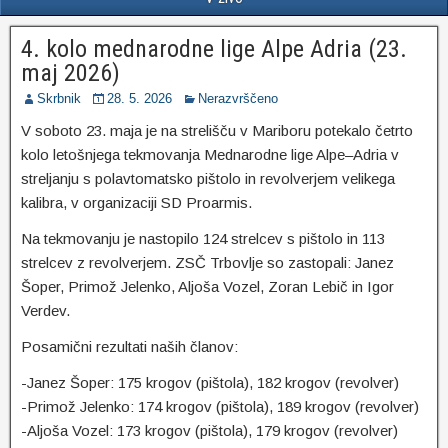
4. kolo mednarodne lige Alpe Adria (23.
maj 2026)
Skrbnik
28. 5. 2026
Nerazvrščeno
V soboto 23. maja je na strelišču v Mariboru potekalo četrto
kolo letošnjega tekmovanja Mednarodne lige Alpe–Adria v
streljanju s polavtomatsko pištolo in revolverjem velikega
kalibra, v organizaciji SD Proarmis.
Na tekmovanju je nastopilo 124 strelcev s pištolo in 113
strelcev z revolverjem. ZSČ Trbovlje so zastopali: Janez
Šoper, Primož Jelenko, Aljoša Vozel, Zoran Lebič in Igor
Verdev.
Posamični rezultati naših članov:
-Janez Šoper: 175 krogov (pištola), 182 krogov (revolver)
-Primož Jelenko: 174 krogov (pištola), 189 krogov (revolver)
-Aljoša Vozel: 173 krogov (pištola), 179 krogov (revolver)