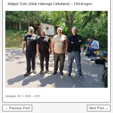
· Matjaž Golc (Klub Halonga Cirkulane) – 194 krogov
Updated: 28. 5. 2026 — 8:57
← Previous Post
Next Post →